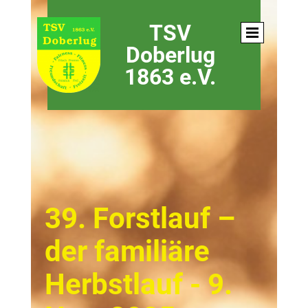
TSV
Doberlug
1863 e.V.
39. Forstlauf –
der familiäre
Herbstlauf - 9.